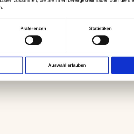
Daten zusammen, die Sie ihnen bereitgestellt haben oder die si
n.
nungen stärken die Erkennbarkeit.
Präferenzen
Statistiken
schiedene Kanäle verstärkt den Effekt.
Auswahl erlauben