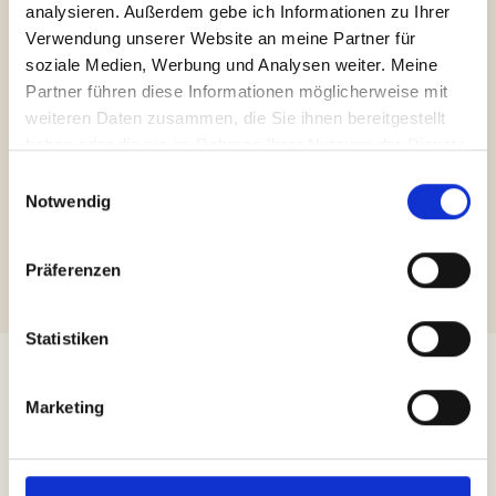
analysieren. Außerdem gebe ich Informationen zu Ihrer 
Verwendung unserer Website an meine Partner für 
soziale Medien, Werbung und Analysen weiter. Meine 
Partner führen diese Informationen möglicherweise mit 
weiteren Daten zusammen, die Sie ihnen bereitgestellt 
haben oder die sie im Rahmen Ihrer Nutzung der Dienste 
Stadthausbrücke 5, 20355 Hamburg
gesammelt haben.
Einwilligungsauswahl
Notwendig
Bürozeiten 9:00 –18:00 Uhr. In Krisen 24/7 für
Dich da.
Präferenzen
Statistiken
Mehr Infos
Marketing
4,97 von 5