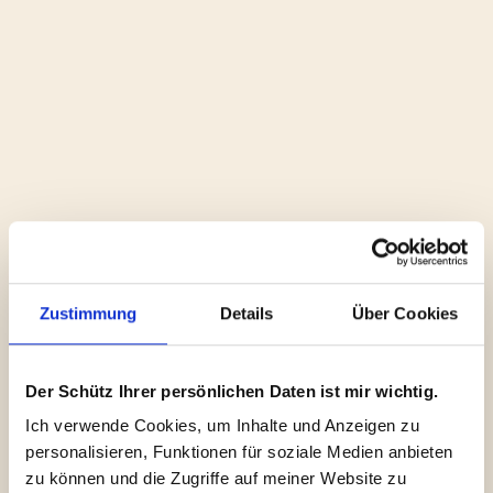
Akute Krise? Rufen Sie mich direkt
an!
Zustimmung
Details
Über Cookies
Sie haben eine kritische Medienanfrage erhalten? Eine
Krise bahnt sich an? Lassen Sie uns direkt persönlich
sprechen. Ich unterstütze Sie sofort.
Der Schütz Ihrer persönlichen Daten ist mir wichtig.
Ich verwende Cookies, um Inhalte und Anzeigen zu 
040 808 12 462
personalisieren, Funktionen für soziale Medien anbieten 
zu können und die Zugriffe auf meiner Website zu 