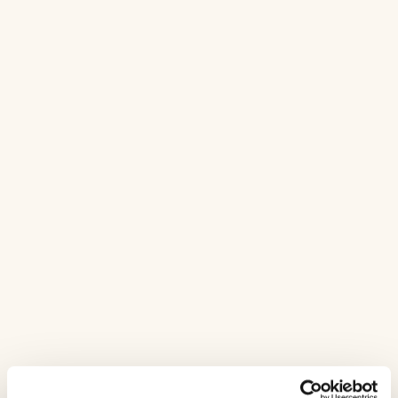
Nam pulvinar a lectus
Apply now
Social Media Manager
As a Social Media Manager, you’ll be responsible for
creating and managing social media content across
platforms.