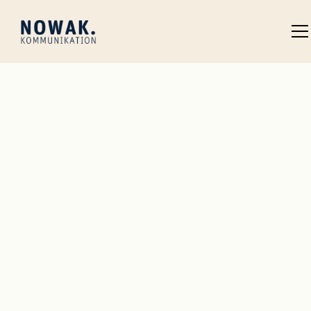
Remote
$70-90K
Marketing
Apply now