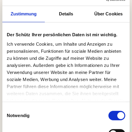
Sydney
$40-60K
Apply now
Zustimmung
Details
Über Cookies
Meta Ads Expert
Der Schütz Ihrer persönlichen Daten ist mir wichtig.
You’ll be responsible for researching market trends,
Ich verwende Cookies, um Inhalte und Anzeigen zu 
defining brand positioning, and crafting compelling brand
personalisieren, Funktionen für soziale Medien anbieten 
stories.
zu können und die Zugriffe auf meiner Website zu 
Sydney
$110-130K
Apply now
analysieren. Außerdem gebe ich Informationen zu Ihrer 
Verwendung unserer Website an meine Partner für 
soziale Medien, Werbung und Analysen weiter. Meine 
Partner führen diese Informationen möglicherweise mit 
Content Writer
weiteren Daten zusammen, die Sie ihnen bereitgestellt 
The Content Writer will craft compelling and persuasive
haben oder die sie im Rahmen Ihrer Nutzung der Dienste 
copy for various marketing channels and help drive
gesammelt haben.
Einwilligungsauswahl
quality traffic to our website.
Remote
$30-50K
Notwendig
Apply now